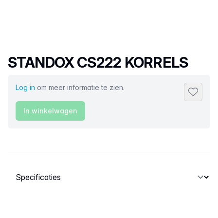
Productnaam
STANDOX CS222 KORRELS
Log in
om meer informatie te zien.
Toevoeg
In winkelwagen
Selecteer een tabblad