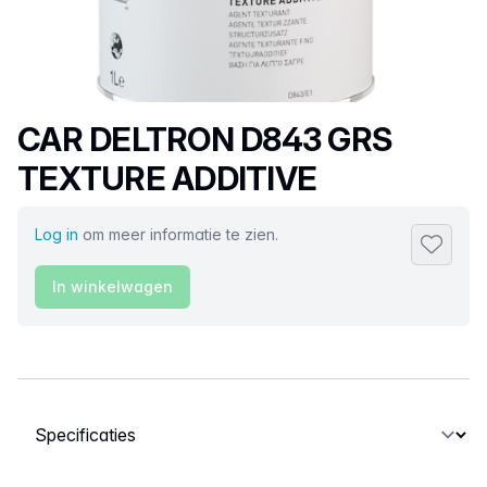
Productnaam
CAR DELTRON D843 GRS
TEXTURE ADDITIVE
Log in
om meer informatie te zien.
Toevoeg
In winkelwagen
Selecteer een tabblad