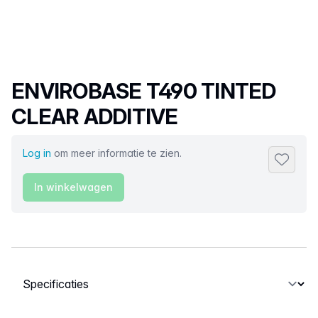
Productnaam
ENVIROBASE T490 TINTED
CLEAR ADDITIVE
Log in
om meer informatie te zien.
Toevoeg
In winkelwagen
Selecteer een tabblad