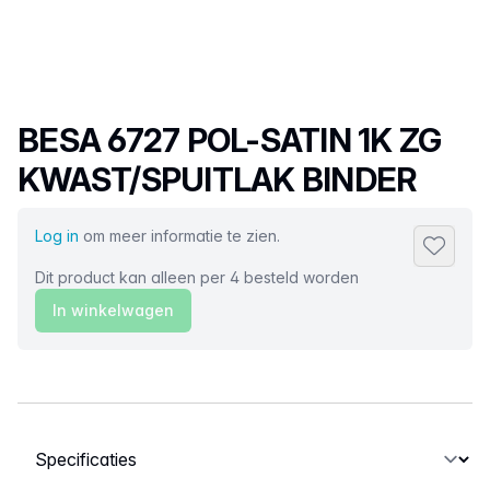
Productnaam
BESA 6727 POL-SATIN 1K ZG
KWAST/SPUITLAK BINDER
Log in
om meer informatie te zien.
Toevoeg
Dit product kan alleen per 4 besteld worden
In winkelwagen
Selecteer een tabblad