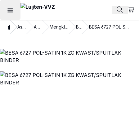
Beki
Zoek pr
Hoofdmenu openen
Thuis
Assortiment
Autolakken
Mengkleuren en binders
Binders
BESA 6727 POL-SATIN 1K ZG KWAST/SPUITLAK BINDER