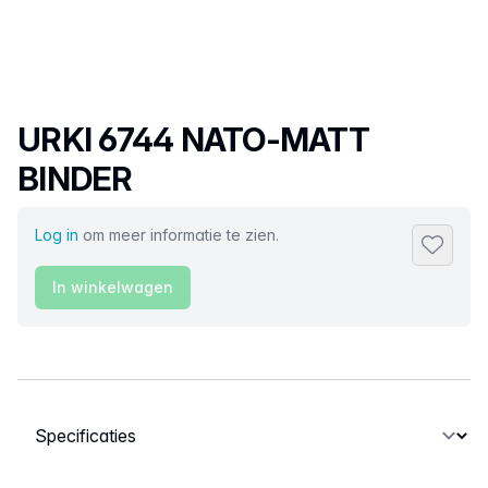
Productnaam
URKI 6744 NATO-MATT
BINDER
Log in
om meer informatie te zien.
Toevoeg
In winkelwagen
Selecteer een tabblad