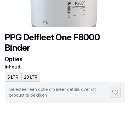
Productnaam
PPG Delfleet One F8000
Binder
Opties
Inhoud
5 LTR
20 LTR
Selecteer een optie om meer details over dit
Toevoeg
product te bekijken
Selecteer een tabblad