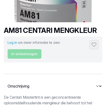
Productnaam
AM81 CENTARI MENGKLEUR
Log in
om meer informatie te zien.
Toevoeg
In winkelwagen
Selecteer een tabblad
Omschrijving
De Centari Mastertint is een geconcentreerde
oplosmiddelhoudende mengkleur die behoort tot het