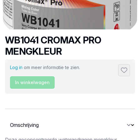
Productnaam
WB1041 CROMAX PRO
MENGKLEUR
Log in
om meer informatie te zien.
Toevoeg
In winkelwagen
Selecteer een tabblad
Deze geconcentreerde watergedragen mengkleur