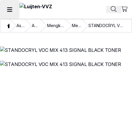
Beki
Zoek pr
Hoofdmenu openen
Thuis
Assortiment
Autolakken
Mengkleuren en binders
Mengkleuren
STANDOCRYL VOC MIX 413 SIGNAL BLACK TONER