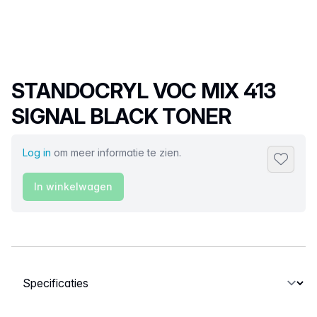
Productnaam
STANDOCRYL VOC MIX 413
SIGNAL BLACK TONER
Log in
om meer informatie te zien.
Toevoeg
In winkelwagen
Selecteer een tabblad