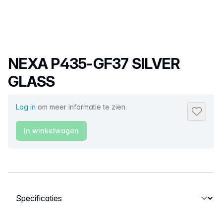
Productnaam
NEXA P435-GF37 SILVER
GLASS
Log in
om meer informatie te zien.
Toevoeg
In winkelwagen
Selecteer een tabblad