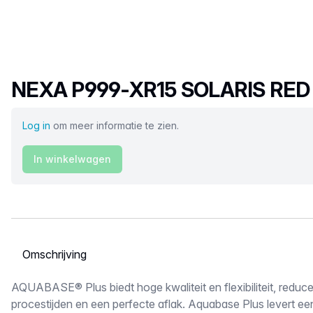
Productnaam
NEXA P999-XR15 SOLARIS RED
Log in
om meer informatie te zien.
In winkelwagen
Selecteer een tabblad
Omschrijving
AQUABASE® Plus biedt hoge kwaliteit en flexibiliteit, reduc
procestijden en een perfecte aflak. Aquabase Plus levert ee