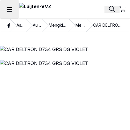
Beki
Zoek pr
Hoofdmenu openen
Thuis
Assortiment
Autolakken
Mengkleuren en binders
Mengkleuren
CAR DELTRON D734 GRS DG VIOLET