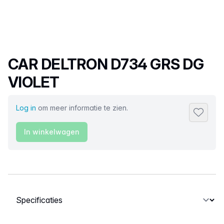
Productnaam
CAR DELTRON D734 GRS DG
VIOLET
Log in
om meer informatie te zien.
Toevoeg
In winkelwagen
Selecteer een tabblad