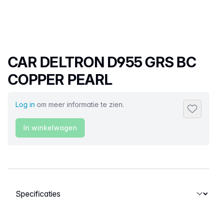
Productnaam
CAR DELTRON D955 GRS BC
COPPER PEARL
Log in
om meer informatie te zien.
Toevoeg
In winkelwagen
Selecteer een tabblad