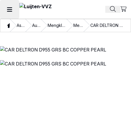
Beki
Zoek pr
Hoofdmenu openen
Thuis
Assortiment
Autolakken
Mengkleuren en binders
Mengkleuren
CAR DELTRON D955 GRS BC COPPER PEARL