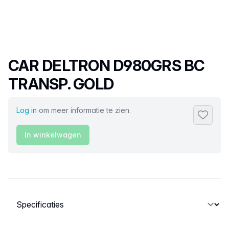
Productnaam
CAR DELTRON D980GRS BC
TRANSP. GOLD
Log in
om meer informatie te zien.
Toevoeg
In winkelwagen
Selecteer een tabblad