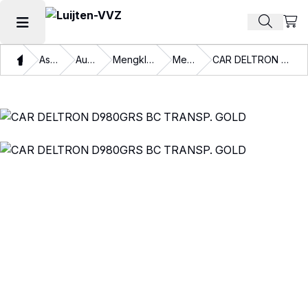
Beki
Zoek pr
Hoofdmenu openen
Thuis
Assortiment
Autolakken
Mengkleuren en binders
Mengkleuren
CAR DELTRON D980GRS BC TRANSP. GOLD