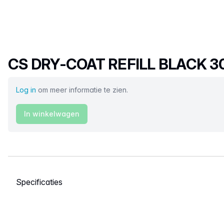
Productnaam
CS DRY-COAT REFILL BLACK 3
Log in
om meer informatie te zien.
In winkelwagen
Selecteer een tabblad