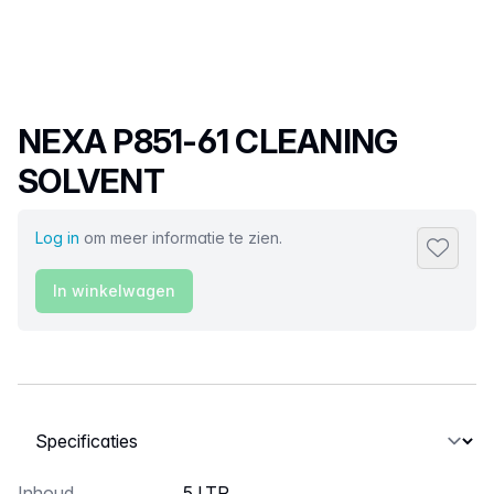
Productnaam
NEXA P851-61 CLEANING
SOLVENT
Log in
om meer informatie te zien.
Toevoeg
In winkelwagen
Selecteer een tabblad
Inhoud
5 LTR