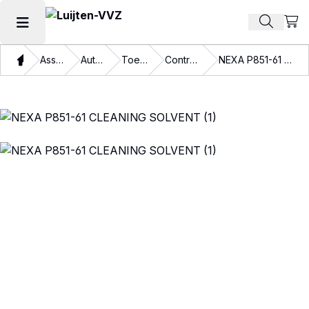
Beki
Zoek pr
Hoofdmenu openen
Thuis
Assortiment
Autolakken
Toebehoren
Controlemiddelen
NEXA P851-61 CLEANING SOLVENT