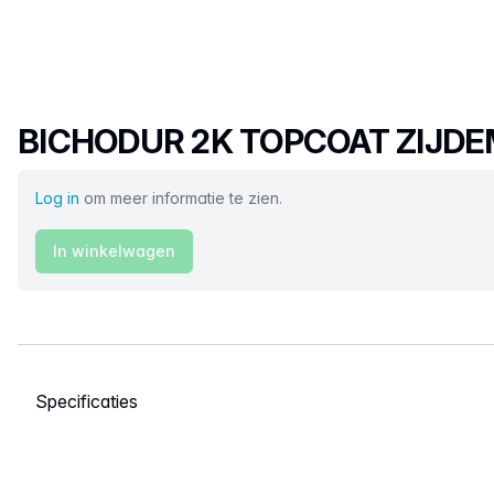
Productnaam
BICHODUR 2K TOPCOAT ZIJDE
Log in
om meer informatie te zien.
In winkelwagen
Selecteer een tabblad