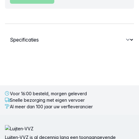
Selecteer een tabblad
Voor 16:00 besteld, morgen geleverd
Snelle bezorging met eigen vervoer
Al meer dan 100 jaar uw verfleverancier
Voettekst
Luijten-VVZ is al decennia lang een toonaangevende