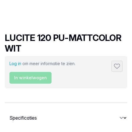
Productnaam
LUCITE 120 PU-MATTCOLOR
WIT
Log in
om meer informatie te zien.
Toevoeg
In winkelwagen
Selecteer een tabblad