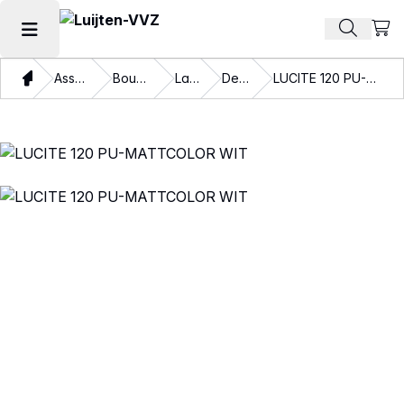
Beki
Zoek pr
Hoofdmenu openen
Thuis
Assortiment
Bouwverven
Lakverf
Dekkend
LUCITE 120 PU-MATTCOLOR WIT