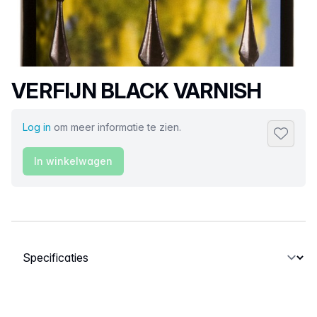
Productnaam
VERFIJN BLACK VARNISH
Log in
om meer informatie te zien.
Toevoeg
In winkelwagen
Selecteer een tabblad