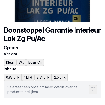
Productnaam
Boonstoppel Garantie Interieur
Lak Zg Pu/Ac
Opties
Variant
Kleur
Wit
Basis Cn
Inhoud
0,93 LTR
1 LTR
2,31 LTR
2,5 LTR
Selecteer een optie om meer details over dit
Toevoeg
product te bekijken