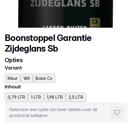
Productnaam
Boonstoppel Garantie
Zijdeglans Sb
Opties
Variant
Kleur
Wit
Basis Cx
Inhoud
0,79 LTR
1 LTR
1,98 LTR
2,5 LTR
Selecteer een optie om meer details over dit
Toevoeg
product te bekijken