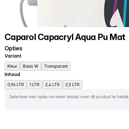
Productnaam
Caparol Capacryl Aqua Pu Mat
Opties
Variant
Kleur
Basis W
Transparant
Inhoud
0,96 LTR
1 LTR
2,4 LTR
2,5 LTR
Selecteer een optie om meer details over dit product te bekij