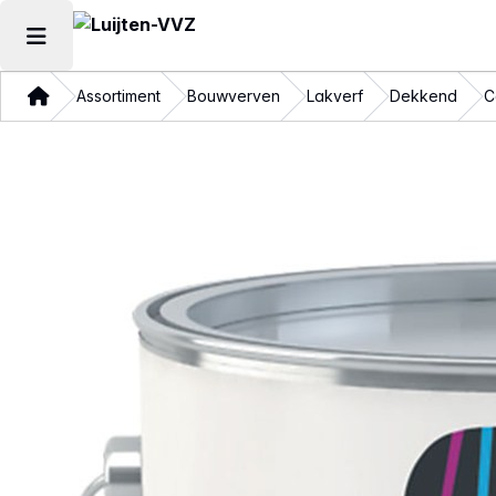
Hoofdmenu openen
Thuis
Assortiment
Bouwverven
Lakverf
Dekkend
C