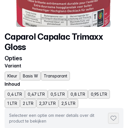
Productnaam
Caparol Capalac Trimaxx
Gloss
Opties
Variant
Kleur
Basis W
Transparant
Inhoud
0,4 LTR
0,47 LTR
0,5 LTR
0,8 LTR
0,95 LTR
1 LTR
2 LTR
2,37 LTR
2,5 LTR
Selecteer een optie om meer details over dit
Toevoeg
product te bekijken