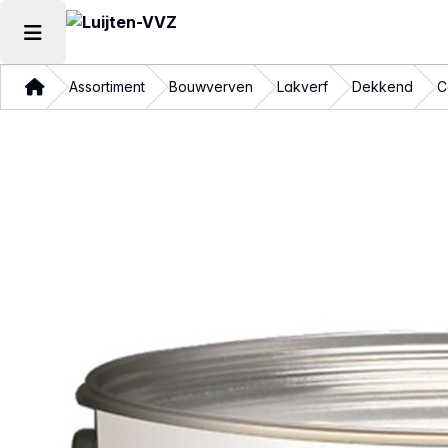
Hoofdmenu openen
Thuis
Assortiment
Bouwverven
Lakverf
Dekkend
C