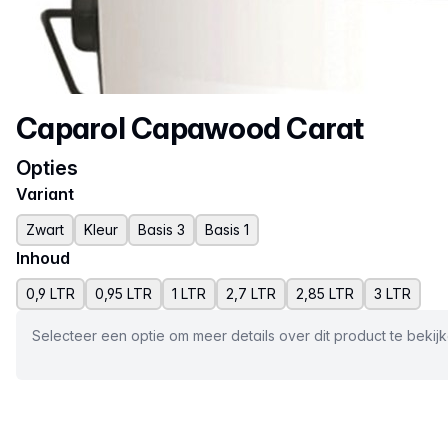
Productnaam
Caparol Capawood Carat
Opties
Variant
Zwart
Kleur
Basis 3
Basis 1
Inhoud
0,9 LTR
0,95 LTR
1 LTR
2,7 LTR
2,85 LTR
3 LTR
Selecteer een optie om meer details over dit product te bekij