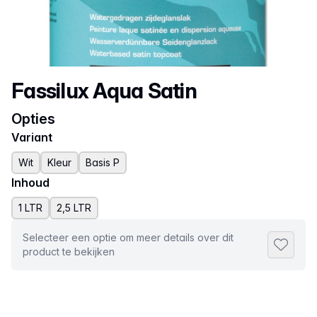
Productnaam
Fassilux Aqua Satin
Opties
Variant
Wit
Kleur
Basis P
Inhoud
1 LTR
2,5 LTR
Selecteer een optie om meer details over dit
Toevoeg
product te bekijken