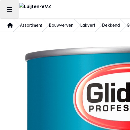
Hoofdmenu openen
Thuis
Assortiment
Bouwverven
Lakverf
Dekkend
G