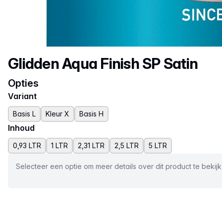
Productnaam
Glidden Aqua Finish SP Satin
Opties
Variant
Basis L
Kleur X
Basis H
Inhoud
0,93 LTR
1 LTR
2,31 LTR
2,5 LTR
5 LTR
Selecteer een optie om meer details over dit product te bekij