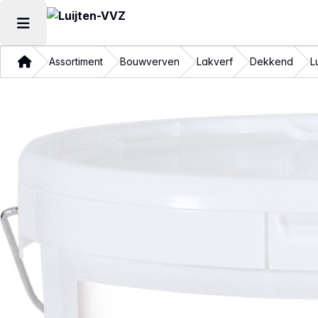
Hoofdmenu openen
Thuis
Assortiment
Bouwverven
Lakverf
Dekkend
L