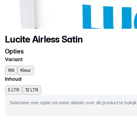
Productnaam
Lucite Airless Satin
Opties
Variant
Wit
Kleur
Inhoud
5 LTR
12 LTR
Selecteer een optie om meer details over dit product te bekij