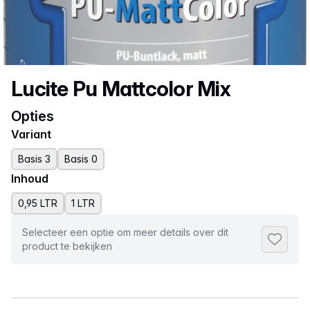
Productnaam
Lucite Pu Mattcolor Mix
Opties
Variant
Basis 3
Basis 0
Inhoud
0,95 LTR
1 LTR
Selecteer een optie om meer details over dit
Toevoeg
product te bekijken