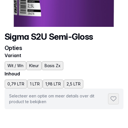
Productnaam
Sigma S2U Semi-Gloss
Opties
Variant
Wit / Wn
Kleur
Basis Zx
Inhoud
0,79 LTR
1 LTR
1,98 LTR
2,5 LTR
Selecteer een optie om meer details over dit
Toevoeg
product te bekijken