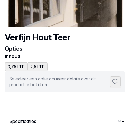
Productnaam
Verfijn Hout Teer
Opties
Inhoud
0,75 LTR
2,5 LTR
Selecteer een optie om meer details over dit
Toevoeg
product te bekijken
Selecteer een tabblad