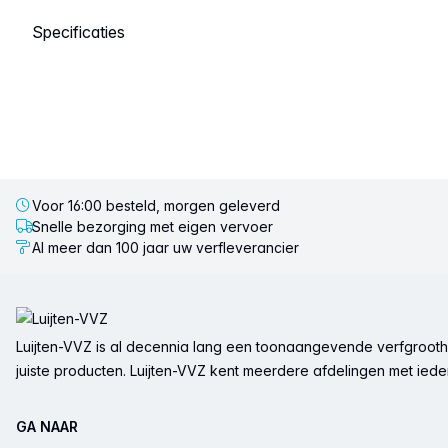
Selecteer een tabblad
Voor 16:00 besteld, morgen geleverd
Snelle bezorging met eigen vervoer
Al meer dan 100 jaar uw verfleverancier
Voettekst
Luijten-VVZ is al decennia lang een toonaangevende verfgrootha
juiste producten. Luijten-VVZ kent meerdere afdelingen met ieder 
GA NAAR