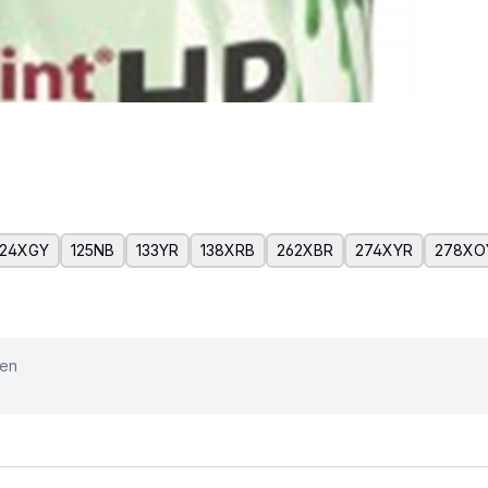
124XGY
125NB
133YR
138XRB
262XBR
274XYR
278XO
ken