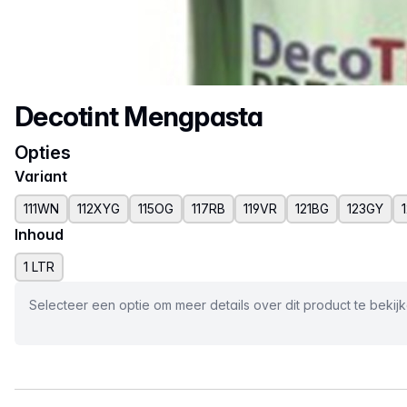
Productnaam
Decotint Mengpasta
Opties
Variant
111WN
112XYG
115OG
117RB
119VR
121BG
123GY
Inhoud
1 LTR
Selecteer een optie om meer details over dit product te bekij