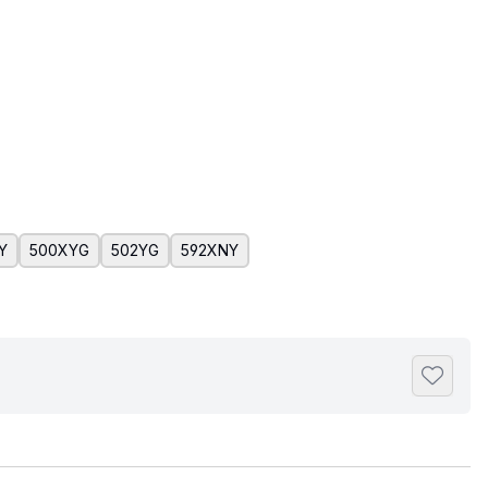
Y
500XYG
502YG
592XNY
Toevoeg