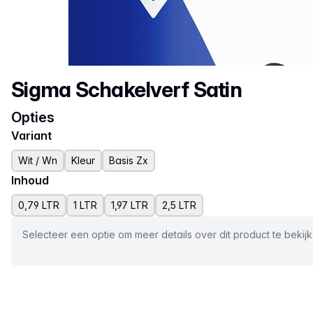
Productnaam
Sigma Schakelverf Satin
Opties
Variant
Wit / Wn
Kleur
Basis Zx
Inhoud
0,79 LTR
1 LTR
1,97 LTR
2,5 LTR
Selecteer een optie om meer details over dit product te bekij