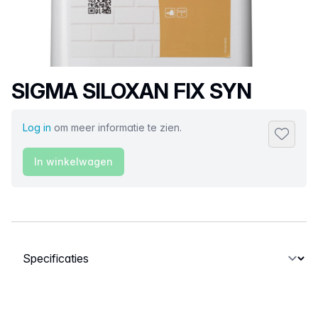
Productnaam
SIGMA SILOXAN FIX SYN
Log in
om meer informatie te zien.
Toevoeg
In winkelwagen
Selecteer een tabblad