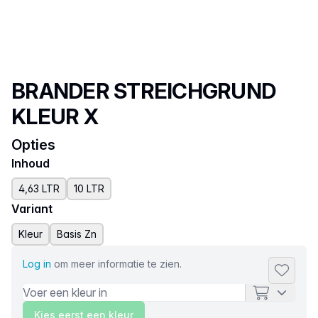
Productnaam
BRANDER STREICHGRUND
KLEUR X
Opties
Inhoud
4,63 LTR
10 LTR
Variant
Kleur
Basis Zn
Log in
om meer informatie te zien.
Toevoeg
Kies eerst een kleur