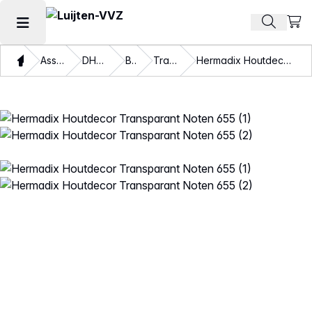
Beki
Zoek pr
Hoofdmenu openen
Thuis
Assortiment
DHZ verven
Beits
Transparant
Hermadix Houtdecor Transparant Noten 655