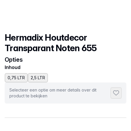
Productnaam
Hermadix Houtdecor
Transparant Noten 655
Opties
Inhoud
0,75 LTR
2,5 LTR
Selecteer een optie om meer details over dit
Toevoeg
product te bekijken
Selecteer een tabblad