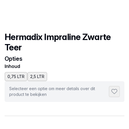
Productnaam
Hermadix Impraline Zwarte
Teer
Opties
Inhoud
0,75 LTR
2,5 LTR
Selecteer een optie om meer details over dit
Toevoeg
product te bekijken
Selecteer een tabblad