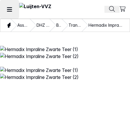
Beki
Zoek pr
Hoofdmenu openen
Thuis
Assortiment
DHZ verven
Beits
Transparant
Hermadix Impraline Zwarte Teer