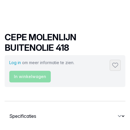
Productnaam
CEPE MOLENLIJN
BUITENOLIE 418
Log in
om meer informatie te zien.
Toevoeg
In winkelwagen
Selecteer een tabblad