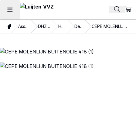
Beki
Zoek pr
Hoofdmenu openen
Thuis
Assortiment
DHZ verven
Houtolie
Dekkend
CEPE MOLENLIJN BUITENOLIE 418