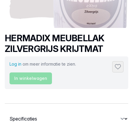
Productnaam
HERMADIX MEUBELLAK
ZILVERGRIJS KRIJTMAT
Log in
om meer informatie te zien.
Toevoeg
In winkelwagen
Selecteer een tabblad