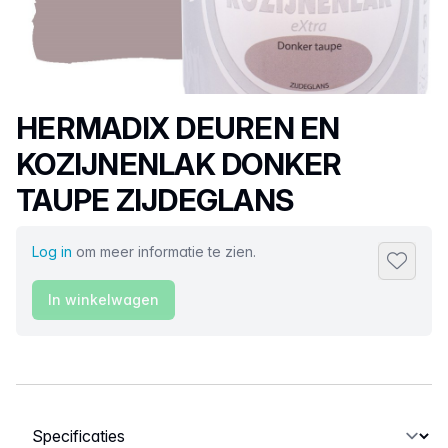
Productnaam
HERMADIX DEUREN EN
KOZIJNENLAK DONKER
TAUPE ZIJDEGLANS
Log in
om meer informatie te zien.
Toevoeg
In winkelwagen
Selecteer een tabblad