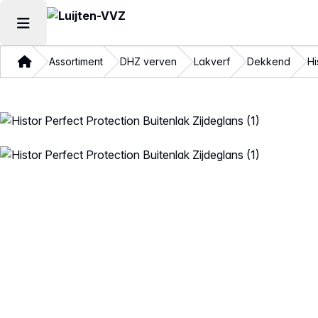
Hoofdmenu openen
Thuis
Assortiment
DHZ verven
Lakverf
Dekkend
Hi