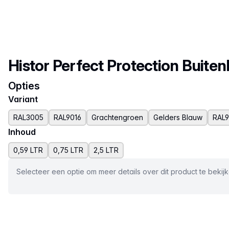
Productnaam
Histor Perfect Protection Buiten
Opties
Variant
RAL3005
RAL9016
Grachtengroen
Gelders Blauw
RAL9
Inhoud
0,59 LTR
0,75 LTR
2,5 LTR
Selecteer een optie om meer details over dit product te bekij