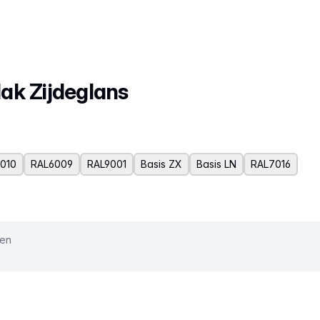
lak Zijdeglans
010
RAL6009
RAL9001
Basis ZX
Basis LN
RAL7016
ken