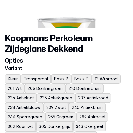
Productnaam
Koopmans Perkoleum
Zijdeglans Dekkend
Opties
Variant
Kleur
Transparant
Basis P
Basis D
13 Wijnrood
201 Wit
206 Donkergroen
210 Donkerbruin
234 Antiekwit
235 Antiekgroen
237 Antiekrood
238 Antiekblauw
239 Zwart
240 Antiekbruin
244 Sparregroen
255 Gr.groen
289 Antraciet
302 Roomwit
305 Donkergrijs
363 Okergeel