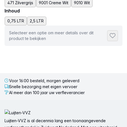
471 Zilvergrijs
9001 Creme Wit
9010 Wit
Inhoud
0,75 LTR
2,5 LTR
Selecteer een optie om meer details over dit
Toevoeg
product te bekijken
Voor 16:00 besteld, morgen geleverd
Snelle bezorging met eigen vervoer
Al meer dan 100 jaar uw verfleverancier
Voettekst
Luijten-VVZ is al decennia lang een toonaangevende