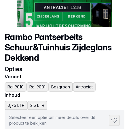
Productnaam
Rambo Pantserbeits
Schuur&Tuinhuis Zijdeglans
Dekkend
Opties
Variant
Ral 9010
Ral 9001
Bosgroen
Antraciet
Inhoud
0,75 LTR
2,5 LTR
Selecteer een optie om meer details over dit
Toevoeg
product te bekijken