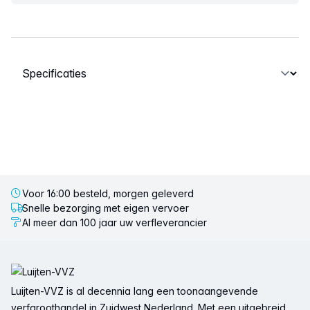
Selecteer een tabblad
Voor 16:00 besteld, morgen geleverd
Snelle bezorging met eigen vervoer
Al meer dan 100 jaar uw verfleverancier
Voettekst
Luijten-VVZ is al decennia lang een toonaangevende
verfgroothandel in Zuidwest Nederland. Met een uitgebreid