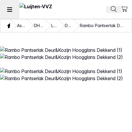
Beki
Zoek pr
Hoofdmenu openen
Thuis
Assortiment
DHZ verven
Lakverf
Dekkend
Rambo Pantserlak Deur&Kozijn Hoogglans Dekkend