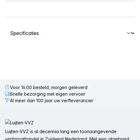
Selecteer een tabblad
Voor 16:00 besteld, morgen geleverd
Snelle bezorging met eigen vervoer
Al meer dan 100 jaar uw verfleverancier
Voettekst
Luijten-VVZ is al decennia lang een toonaangevende
verfgroothandel in Zuidwest Nederland. Met een uitgebreid