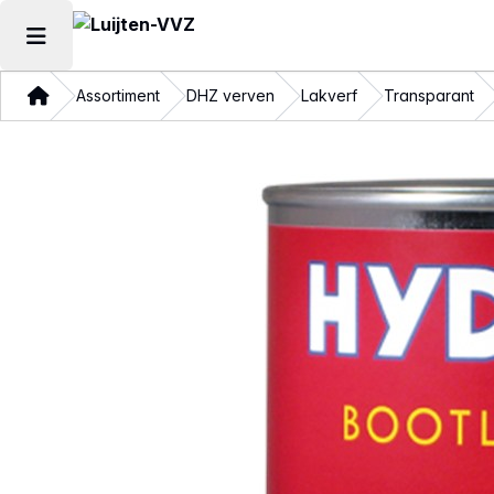
Hoofdmenu openen
Thuis
Assortiment
DHZ verven
Lakverf
Transparant