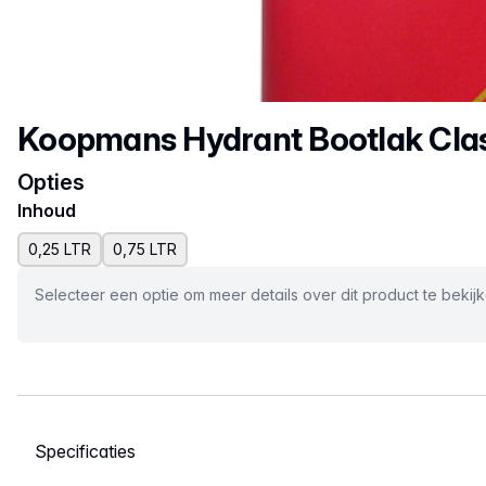
Productnaam
Koopmans Hydrant Bootlak Clas
Opties
Inhoud
0,25 LTR
0,75 LTR
Selecteer een optie om meer details over dit product te bekij
Selecteer een tabblad