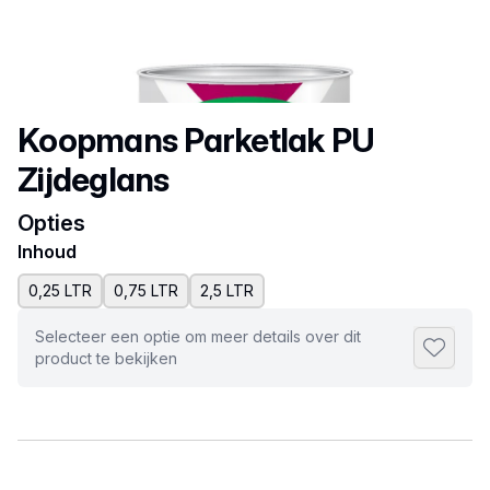
Productnaam
Koopmans Parketlak PU
Zijdeglans
Opties
Inhoud
0,25 LTR
0,75 LTR
2,5 LTR
Selecteer een optie om meer details over dit
Toevoeg
product te bekijken
Selecteer een tabblad