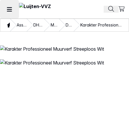
Beki
Zoek pr
Hoofdmenu openen
Thuis
Assortiment
DHZ verven
Muurverf
Dekkend
Karakter Professioneel Muurverf Streeploos Wit