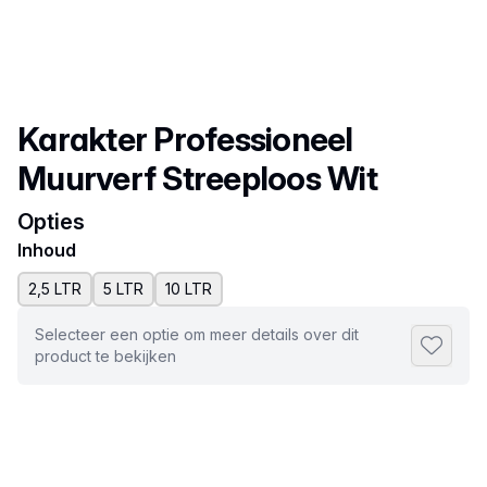
Productnaam
Karakter Professioneel
Muurverf Streeploos Wit
Opties
Inhoud
2,5 LTR
5 LTR
10 LTR
Selecteer een optie om meer details over dit
Toevoeg
product te bekijken