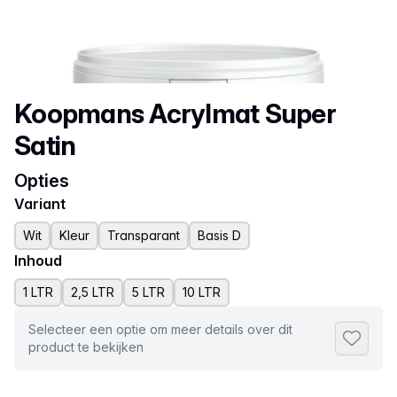
Productnaam
Koopmans Acrylmat Super
Satin
Opties
Variant
Wit
Kleur
Transparant
Basis D
Inhoud
1 LTR
2,5 LTR
5 LTR
10 LTR
Selecteer een optie om meer details over dit
Toevoeg
product te bekijken