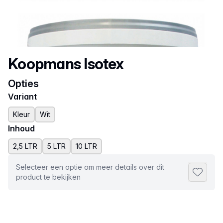
Productnaam
Koopmans Isotex
Opties
Variant
Kleur
Wit
Inhoud
2,5 LTR
5 LTR
10 LTR
Selecteer een optie om meer details over dit
Toevoeg
product te bekijken