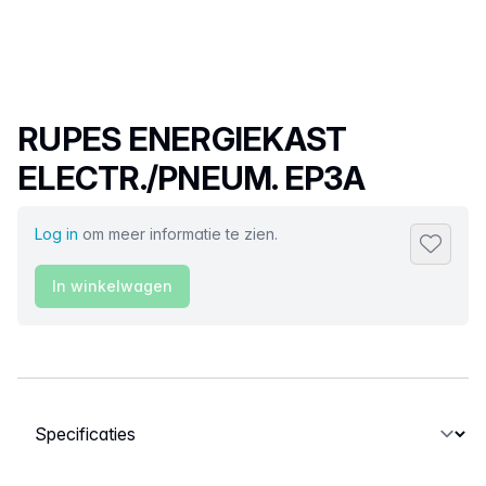
Productnaam
RUPES ENERGIEKAST
ELECTR./PNEUM. EP3A
Log in
om meer informatie te zien.
Toevoeg
In winkelwagen
Selecteer een tabblad