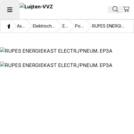
Beki
Zoek pr
Hoofdmenu openen
Thuis
Assortiment
Elektrische gereedschappen
Elektra
Powerbanks
RUPES ENERGIEKAST ELECTR./PNEUM. EP3A